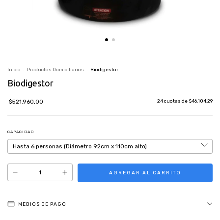
Inicio
.
Productos Domiciliarios
.
Biodigestor
Biodigestor
$521.960,00
24
cuotas de
$46.104,29
CAPACIDAD
MEDIOS DE PAGO