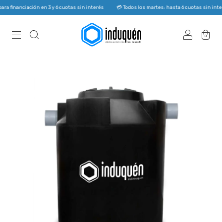
 financiación en 3 y 6 cuotas sin interés
💳 Todos los martes: hasta 6 cuotas sin inter
0