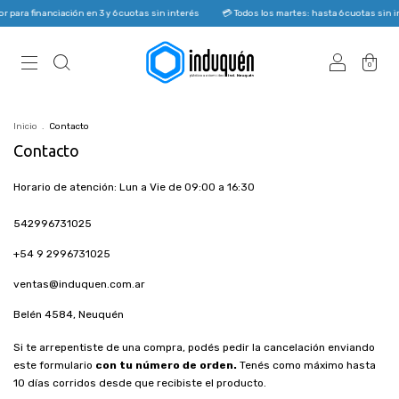
para financiación en 3 y 6 cuotas sin interés
💳 Todos los martes: hasta 6 cuotas sin i
0
Inicio
.
Contacto
Contacto
Horario de atención: Lun a Vie de 09:00 a 16:30
542996731025
+54 9 2996731025
ventas@induquen.com.ar
Belén 4584, Neuquén
Si te arrepentiste de una compra, podés pedir la cancelación enviando
este formulario
con tu número de orden.
Tenés como máximo hasta
10 días corridos desde que recibiste el producto.